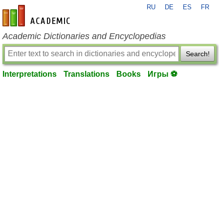
RU
DE
ES
FR
en-academic.com
Academic Dictionaries and Encyclopedias
Search!
Interpretations
Translations
Books
Игры ⚽