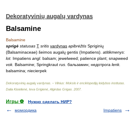
Dekoratyvinių augalų vardynas
Balsamine
Balsamine
sprigė
statusas
T
sritis
vardynas
apibrėžtis
Spriginių
(Balsaminaceae) šeimos augalų gentis (Impatiens).
atitikmenys
:
lot.
Impatiens
angl.
balsam; jewelweed; patience plant; snapweed
vok.
Balsamine; Springkraut
rus.
бальзамин; недотрога
lenk.
balsamina; niecierpek
Dekoratyvinių augalų vardynas. – Vilnius: Mokslo ir enciklopedijų leidybos institutas
.
Dalia Kisielienė, Ieva Grigienė, Algirdas Grigas
.
2007
.
Игры ⚽
Нужно сделать НИР?
момордика
Impatiens