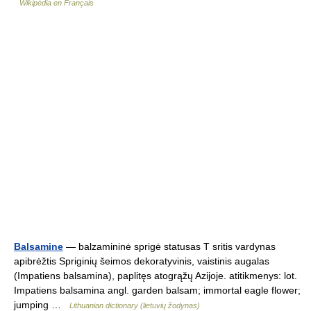
Wikipédia en Français
Balsamine
— balzamininė sprigė statusas T sritis vardynas
apibrėžtis Spriginių šeimos dekoratyvinis, vaistinis augalas
(Impatiens balsamina), paplitęs atogrąžų Azijoje. atitikmenys: lot.
Impatiens balsamina angl. garden balsam; immortal eagle flower;
jumping …
Lithuanian dictionary (lietuvių žodynas)