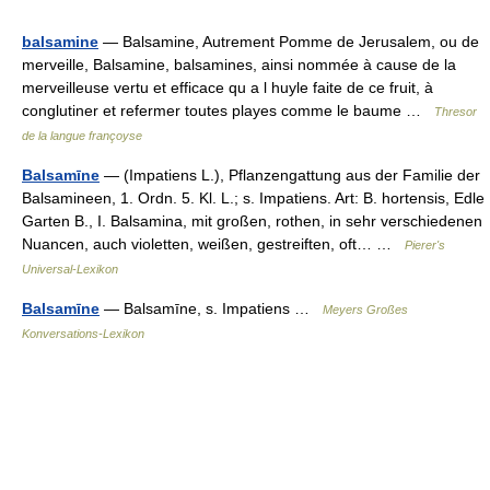
balsamine
— Balsamine, Autrement Pomme de Jerusalem, ou de
merveille, Balsamine, balsamines, ainsi nommée à cause de la
merveilleuse vertu et efficace qu a l huyle faite de ce fruit, à
conglutiner et refermer toutes playes comme le baume …
Thresor
de la langue françoyse
Balsamīne
— (Impatiens L.), Pflanzengattung aus der Familie der
Balsamineen, 1. Ordn. 5. Kl. L.; s. Impatiens. Art: B. hortensis, Edle
Garten B., I. Balsamina, mit großen, rothen, in sehr verschiedenen
Nuancen, auch violetten, weißen, gestreiften, oft… …
Pierer's
Universal-Lexikon
Balsamīne
— Balsamīne, s. Impatiens …
Meyers Großes
Konversations-Lexikon