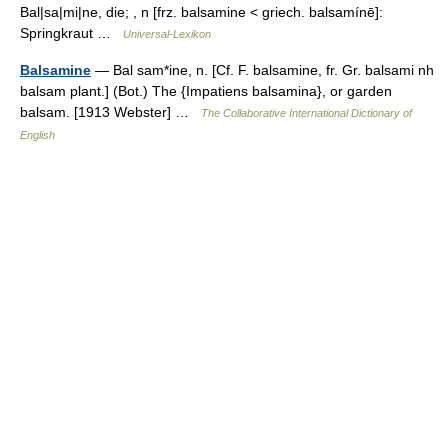
Bal|sa|mi|ne, die; , n [frz. balsamine < griech. balsamínē]:
Springkraut …
Universal-Lexikon
Balsamine
— Bal sam*ine, n. [Cf. F. balsamine, fr. Gr. balsami nh
balsam plant.] (Bot.) The {Impatiens balsamina}, or garden
balsam. [1913 Webster] …
The Collaborative International Dictionary of
English