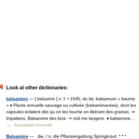
Look at other dictionaries:
balsamine
— [ balzamin ] n. f. • 1545; du lat. balsamum « baume
» ♦ Plante annuelle sauvage ou cultivée (balsaminacées), dont les
capsules éclatent dès qu on les touche en libérant des graines. ⇒
impatiens. Balsamine des bois. ⇒ noli me tangere. ● balsamine…
…
Encyclopédie Universelle
Balsamine
— die, / n, die Pflanzengattung Springkraut. * * *