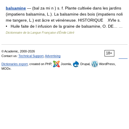
balsamine
— (bal za mi n ) s. f. Plante cultivée dans les jardins
(impatiens balsamina, L.). La balsamine des bois (impatiens noli
me tangere, L.) est âcre et vénéneuse. HISTORIQUE XVIe s.
• Huile faite de l infusion de la graine de balsamine, O. DE… …
Dictionnaire de la Langue Française d'Émile Littré
© Academic, 2000-2026
18+
Contact us:
Technical Support
,
Advertising
Dictionaries export
, created on PHP,
Joomla,
Drupal,
WordPress,
MODx.